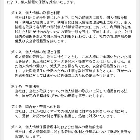
により、個人情報の保護を推進いたします。
第１条 個人情報の取得と利用
当社は利用目的を明確にした上で、目的の範囲内に限り、個人情報を取
得・利用及び提供します。利用目的は個人情報管理台帳上に明示し、個人
情報を取扱う各部門の部門個人情報管理者の責任において、利用目的を逸
脱した利用が行われないための確認手順を設け、実施します。 また、利用
目的の範囲を超えて個人情報の利用を行わないよう、社内の管理体制の整
備及び安全管理措置を講じます。
第２条 個人情報の管理と保護
個人情報の管理は、厳重に行うこととし、ご本人様にご承諾いただいた場
合を除き、第三者に対しデータを開示・提供することはいたしません。ま
た個人情報の漏えい、滅失又はき損を防ぐため、安全管理措置を行いま
す。また問題発生の予防のための手順を設け実施するとともに、万が一の
問題発生に対しては速やかに再発防止のための是正を行います。
第３条 準拠法等
当社は、当社が取扱うすべての個人情報の取扱いに関して適用される法
令、国が定める指針及びその他の規範を遵守いたします。
第４条 問合せ・苦情への対応
当社は、当社が取扱うすべての個人情報に対するお問合せや苦情に対し
て、受付、対応の体制と手順を整備し、迅速に対応いたします。
第５条 個人情報保護管理体制および仕組みの継続的改善
当社は、個人情報保護に関する管理の体制と仕組みについて継続的改善を
実施いたします。