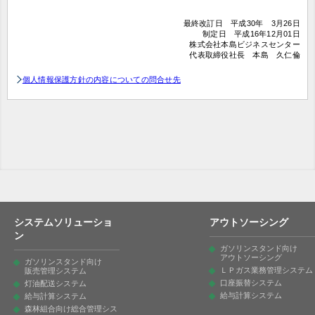
最終改訂日 平成30年 3月26日
制定日 平成16年12月01日
株式会社本島ビジネスセンター
代表取締役社長 本島 久仁倫
個人情報保護方針の内容についての問合せ先
システムソリューショ
アウトソーシング
ン
ガソリンスタンド向け
アウトソーシング
ガソリンスタンド向け
ＬＰガス業務管理システム
販売管理システム
口座振替システム
灯油配送システム
給与計算システム
給与計算システム
森林組合向け総合管理シス