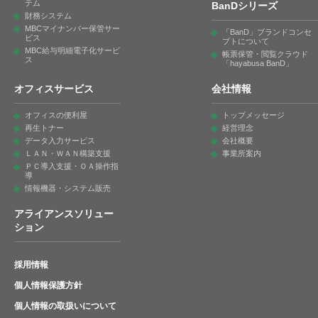
テム
BanDシリーズ
財務システム
MBCマイナンバー保管サー
「BanD」ブランドコンセ
ビス
プトについて
MBC給与明細電子化サービ
帳票保管・閲覧クラウド
ス
「hayabusa BanD」
オフィスサービス
会社情報
オフィスの便利屋
トップメッセージ
再生トナー
経営理念
データ入力サービス
会社概要
ＬＡＮ・ＷＡＮ構築支援
事業所案内
ＰＣ導入支援・ＯＡ操作指
導
情報機器・システム販売
アライアンスソリュー
ション
採用情報
個人情報保護方針
個人情報の取扱いについて